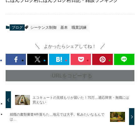
にほんブログ村
にほんブログ村
日記・雑談ランキング
ブログ
シーケンス制御
基本
職業訓練
よかったらシェアしてね！
URLをコピーする
エコキュートの見積もりが届いた！70万…適応障害・無職には
買えない
就職の書類審査4件落ちた…地元では大手。私みたいなもんで
は…