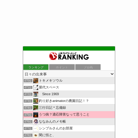
楽しい人生 趣味のブログ
ランキング
ポイント
ブロ画
468位
自由が丘産能短期大学心理学基礎コース卒業を目指すブログ
469位
トキメキソウル
470位
屋代スペース
471位
Since 1969
472位
釣り好きanimatorの農園日記！？
473位
三行日記＊忘備録
474位
うつ病？適応障害なって思うこと
475位
ななみんのメモ帳
476位
シンプルさんのお部屋
477位
閑に恬と、
478位