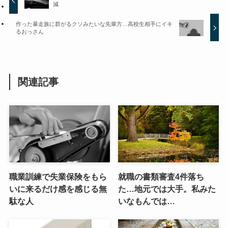
減
作った暴走族に群がるクソみたいな先輩方…高校生相手にイキ
るおっさん
関連記事
職業訓練で失業保険をもら
就職の書類審査4件落ち
いに来るだけ感を感じる無
た…地元では大手。私みた
駄な人
いなもんでは…