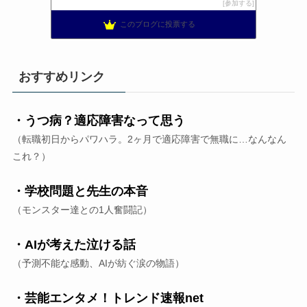
参加する
私ライフ〜書きたい事を書いてます〜
19位
このブログに投票する
おすすめリンク
・うつ病？適応障害なって思う
（転職初日からパワハラ。2ヶ月で適応障害で無職に…なんなん
これ？）
・学校問題と先生の本音
（モンスター達との1人奮闘記）
・AIが考えた泣ける話
（予測不能な感動、AIが紡ぐ涙の物語）
・芸能エンタメ！トレンド速報net