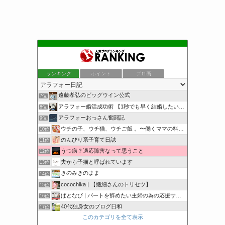
こまログ
ランキング
ポイント
ブロ画
5位
反抗期な娘達の子育て日記
6位
遠藤孝弘のビッグウイン公式
7位
アラフォー婚活成功術 【1秒でも早く結婚したいあなたに】
8位
アラフォーおっさん奮闘記
9位
ウチの子、ウチ猫、ウチご飯 。〜働くママの料理blog〜
10位
のんびり系子育て日誌
11位
うつ病？適応障害なって思うこと
12位
夫から子猫と呼ばれています
13位
きのみきのまま
14位
cocochika | 【繊細さんのトリセツ】
15位
ぱとなび | パートを辞めたい主婦の為の応援サイト
16位
40代独身女のブログ日和
17位
このカテゴリを全て表示
明日の自分のために。
18位